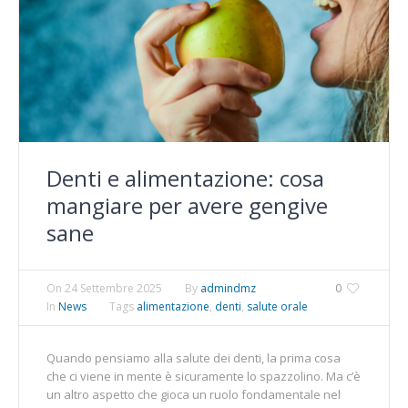
Denti e alimentazione: cosa
mangiare per avere gengive
sane
On
24 Settembre 2025
By
admindmz
0
In
News
Tags
alimentazione
,
denti
,
salute orale
Quando pensiamo alla salute dei denti, la prima cosa
che ci viene in mente è sicuramente lo spazzolino. Ma c’è
un altro aspetto che gioca un ruolo fondamentale nel