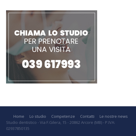
Home
Lo studio
Competenze
Contatti
Le nostre news
Studio dentistico - Via F.Gilera, 15 - 20862 Arcore (MB) - P.IVA:
02937850135