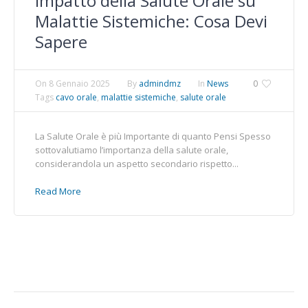
Impatto della Salute Orale su
Malattie Sistemiche: Cosa Devi
Sapere
On
8 Gennaio 2025
By
admindmz
In
News
0
Tags
cavo orale
,
malattie sistemiche
,
salute orale
La Salute Orale è più Importante di quanto Pensi Spesso
sottovalutiamo l’importanza della salute orale,
considerandola un aspetto secondario rispetto...
Read More