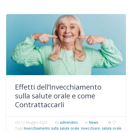
Effetti dell’Invecchiamento
sulla salute orale e come
Contrattaccarli
On
12 Maggio 2025
By
admindmz
In
News
0
Tags
Invecchiamento sulla salute orale
,
invecchiare
,
salute orale