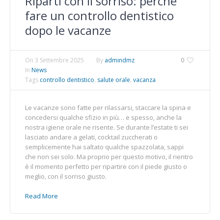
Riparti con il sorriso: perché
fare un controllo dentistico
dopo le vacanze
On
3 Settembre 2025
By
admindmz
0
In
News
Tags
controllo dentistico
,
salute orale
,
vacanza
Le vacanze sono fatte per rilassarsi, staccare la spina e
concedersi qualche sfizio in più… e spesso, anche la
nostra igiene orale ne risente. Se durante l’estate ti sei
lasciato andare a gelati, cocktail zuccherati o
semplicemente hai saltato qualche spazzolata, sappi
che non sei solo. Ma proprio per questo motivo, il rientro
è il momento perfetto per ripartire con il piede giusto o
meglio, con il sorriso giusto.
Read More