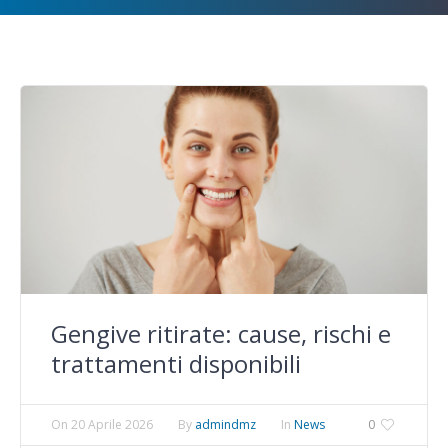
Gengive ritirate: cause, rischi e
trattamenti disponibili
On
20 Aprile 2026
By
admindmz
In
News
0