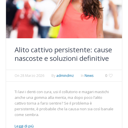
Alito cattivo persistente: cause
nascoste e soluzioni definitive
On
28 Marzo 2026
By
admindmz
In
News
0
Ti lavi i denti con cura, usi il collutorio e magari mastichi
anche una gomma alla menta, ma dopo poco l’alito
cattivo torna a farsi sentire? Se il problema è
persistente, è probabile che la causa non sia così banale
come sembra.
Leggi di più