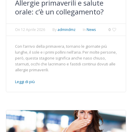
Allergie primaverili e salute
orale: c’è un collegamento?
On
12 Aprile 2026
By
admindmz
In
News
0
Con l’arrivo della primavera, tornano le giornate più
lunghe, il sole e i primi pollini nell’aria. Per molte persone,
però, questa stagione significa anche naso chiuso,
starnuti, occhi che lacrimano e fastidi continui dovuti alle
allergie primaverili.
Leggi di più