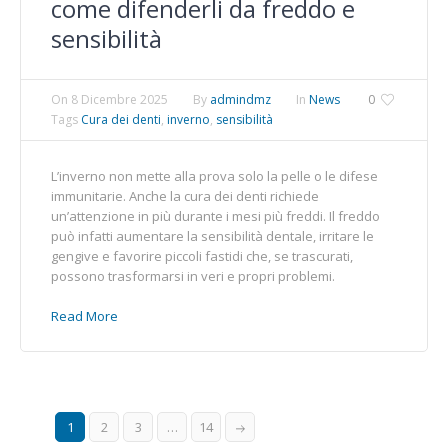
come difenderli da freddo e
sensibilità
On
8 Dicembre 2025
By
admindmz
In
News
0
Tags
Cura dei denti
,
inverno
,
sensibilità
L’inverno non mette alla prova solo la pelle o le difese
immunitarie. Anche la cura dei denti richiede
un’attenzione in più durante i mesi più freddi. Il freddo
può infatti aumentare la sensibilità dentale, irritare le
gengive e favorire piccoli fastidi che, se trascurati,
possono trasformarsi in veri e propri problemi.
Read More
1
2
3
…
14