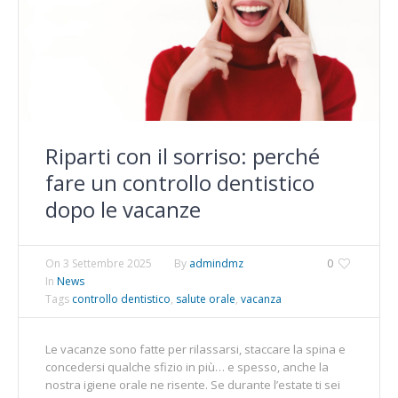
Riparti con il sorriso: perché
fare un controllo dentistico
dopo le vacanze
On
3 Settembre 2025
By
admindmz
0
In
News
Tags
controllo dentistico
,
salute orale
,
vacanza
Le vacanze sono fatte per rilassarsi, staccare la spina e
concedersi qualche sfizio in più… e spesso, anche la
nostra igiene orale ne risente. Se durante l’estate ti sei