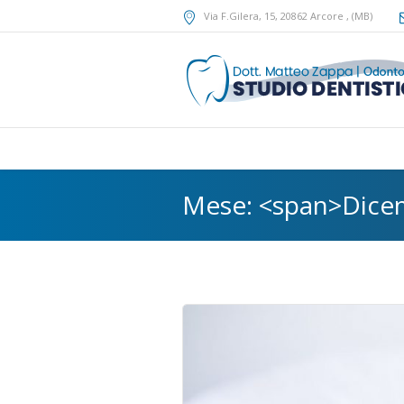
Via F.Gilera, 15
, 20862
Arcore
,
(MB)
Mese: <span>Dice