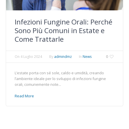
Infezioni Fungine Orali: Perché
Sono Più Comuni in Estate e
Come Trattarle
On
4 Luglio 2024
By
admindmz
In
News
0
L’estate porta con sé sole, caldo e umidità, creando
l’ambiente ideale per lo sviluppo di infezioni fungine
orali, comunemente note...
Read More