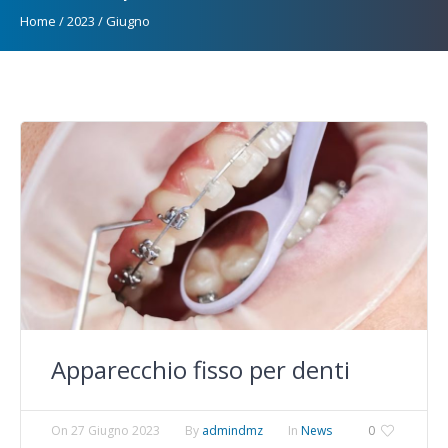
Home
/
2023
/
Giugno
Apparecchio fisso per denti
On
27 Giugno 2023
By
admindmz
In
News
0