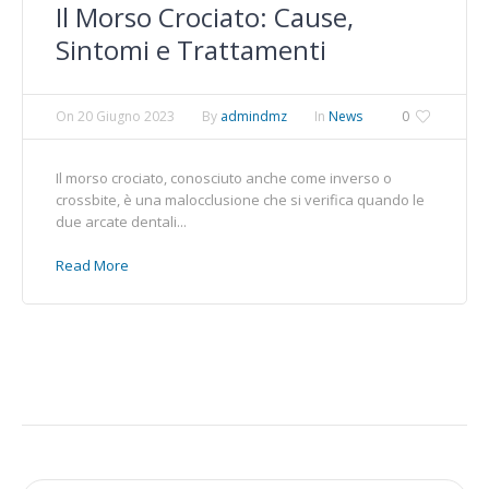
Il Morso Crociato: Cause,
Sintomi e Trattamenti
On
20 Giugno 2023
By
admindmz
In
News
0
Il morso crociato, conosciuto anche come inverso o
crossbite, è una malocclusione che si verifica quando le
due arcate dentali...
Read More