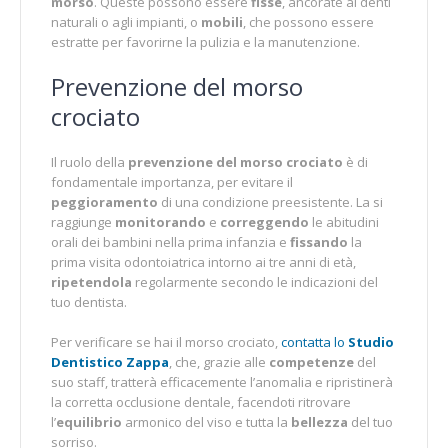
morso
. Queste possono essere
fisse
, ancorate ai denti
naturali o agli impianti, o
mobili
, che possono essere
estratte per favorirne la pulizia e la manutenzione.
Prevenzione del morso
crociato
Il ruolo della
prevenzione del morso crociato
è di
fondamentale importanza, per evitare il
peggioramento
di una condizione preesistente. La si
raggiunge
monitorando
e
correggendo
le abitudini
orali dei bambini nella prima infanzia e
fissando
la
prima visita odontoiatrica intorno ai tre anni di età,
ripetendola
regolarmente secondo le indicazioni del
tuo dentista.
Per verificare se hai il morso crociato,
contatta lo
Studio
Dentistico Zappa
, che, grazie alle
competenze
del
suo staff, tratterà efficacemente l’anomalia e ripristinerà
la corretta occlusione dentale, facendoti ritrovare
l’
equilibrio
armonico del viso e tutta la
bellezza
del tuo
sorriso.