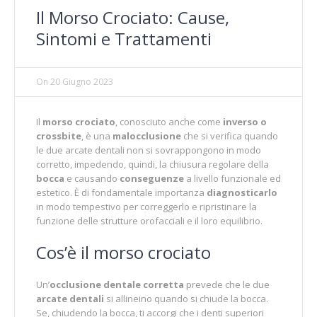
Il Morso Crociato: Cause,
Sintomi e Trattamenti
On
20 Giugno 2023
Il
morso crociato
, conosciuto anche come
inverso o
crossbite
, è una
malocclusione
che si verifica quando
le due arcate dentali non si sovrappongono in modo
corretto, impedendo, quindi, la chiusura regolare della
bocca
e causando
conseguenze
a livello funzionale ed
estetico. È di fondamentale importanza
diagnosticarlo
in modo tempestivo per correggerlo e ripristinare la
funzione delle strutture orofacciali e il loro equilibrio.
Cos’è il morso crociato
Un’
occlusione dentale corretta
prevede che le due
arcate dentali
si allineino quando si chiude la bocca.
Se, chiudendo la bocca, ti accorgi che i denti superiori