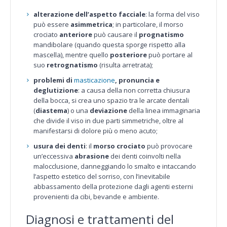
alterazione dell’aspetto facciale
: la forma del viso
può essere
asimmetrica
; in particolare, il morso
crociato
anteriore
può causare il
prognatismo
mandibolare (quando questa sporge rispetto alla
mascella), mentre quello
posteriore
può portare al
suo
retrognatismo
(risulta arretrata);
problemi di
masticazione
, pronuncia e
deglutizione
: a causa della non corretta chiusura
della bocca, si crea uno spazio tra le arcate dentali
(
diastema
) o una
deviazione
della linea immaginaria
che divide il viso in due parti simmetriche, oltre al
manifestarsi di dolore più o meno acuto;
usura dei denti
: il
morso crociato
può provocare
un’eccessiva
abrasione
dei denti coinvolti nella
malocclusione, danneggiando lo smalto e intaccando
l’aspetto estetico del sorriso, con l’inevitabile
abbassamento della protezione dagli agenti esterni
provenienti da cibi, bevande e ambiente.
Diagnosi e trattamenti del