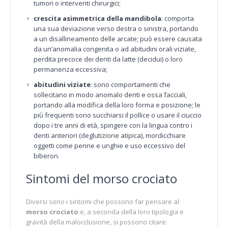
tumori o interventi chirurgici;
crescita asimmetrica della mandibola
: comporta
una sua deviazione verso destra o sinistra, portando
a un disallineamento delle arcate; può essere causata
da un’anomalia congenita o ad abitudini orali viziate,
perdita precoce dei denti da latte (decidui) o loro
permanenza eccessiva;
abitudini viziate
: sono comportamenti che
sollecitano in modo anomalo denti e ossa facciali,
portando alla modifica della loro forma e posizione; le
più frequenti sono succhiarsi il pollice o usare il ciuccio
dopo i tre anni di età, spingere con la lingua contro i
denti anteriori (deglutizione atipica), mordicchiare
oggetti come penne e unghie e uso eccessivo del
biberon.
Sintomi del morso crociato
Diversi sono i sintomi che possono far pensare al
morso crociato
e, a seconda della loro tipologia e
gravità della malocclusione, si possono citare: