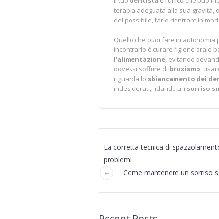
Il tuo
dentista
è l’unico che può in
terapia adeguata alla sua gravità, olt
del possibile, farlo rientrare in mo
Quello che puoi fare in autonomia p
incontrarlo è curare l’igiene oral
l’alimentazione
, evitando bevand
dovessi soffrire di
bruxismo
, usar
riguarda lo
sbiancamento
dei
de
indesiderati, ridando un
sorriso
s
La corretta tecnica di spazzolamento
problemi
Come mantenere un sorriso san
Recent Posts