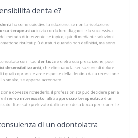
ensibilità dentale?
 denti
ha come obiettivo la riduzione, se non la risoluzione
orso terapeutico
inizia con la loro diagnosi e la successiva
 del metodo di intervento se topico, quindi mediante soluzioni
promettono risultati più duraturi quando non definitivi, ma sono
consultato con il tuo
dentista
e dietro sua prescrizione, puoi
ici desensibilizzanti
, che eliminano la sensazione di dolore
tali i quali coprono le aree esposte della dentina dalla recessione
ello smalto, se appena accennato.
dizione dovesse richiederlo, il professionista può decidere per la
re il
nervo interessato
; altro
approccio terapeutico
è un
trato di tessuto prelevato dall’interno della bocca per coprire le
 consulenza di un odontoiatra