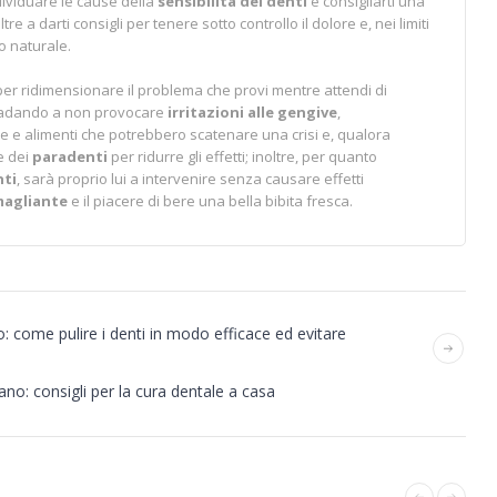
dividuare le cause della
sensibilità dei denti
e consigliarti una
re a darti consigli per tenere sotto controllo il dolore e, nei limiti
do naturale.
er ridimensionare il problema che provi mentre attendi di
e badando a non provocare
irritazioni alle gengive
,
e e alimenti che potrebbero scatenare una crisi e, qualora
e dei
paradenti
per ridurre gli effetti; inoltre, per quanto
nti
, sarà proprio lui a intervenire senza causare effetti
magliante
e il piacere di bere una bella bibita fresca.
: come pulire i denti in modo efficace ed evitare
o: consigli per la cura dentale a casa