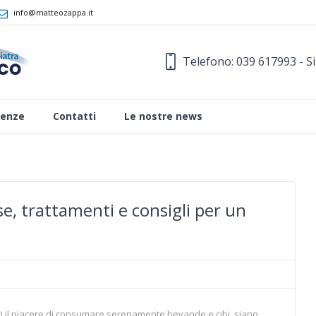
info@matteozappa.it
Telefono: 039 617993 - S
enze
Contatti
Le nostre news
se, trattamenti e consigli per un
ti il piacere di consumare serenamente bevande e cibi, siano