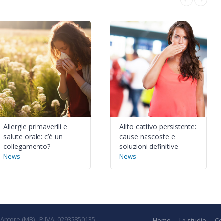
Allergie primaverili e
Alito cattivo persistente:
salute orale: c’è un
cause nascoste e
collegamento?
soluzioni definitive
News
News
2 Arcore (MB) - P.IVA: 02937850135
Home
Lo studio
C