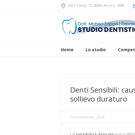
Via F.Gilera, 15
, 20862
Arcore
,
(MB)
Home
Lo studio
Compet
Denti Sensibili: cau
sollievo duraturo
On
6 Febbraio 2024
La
sensibilità dentale
può toglier