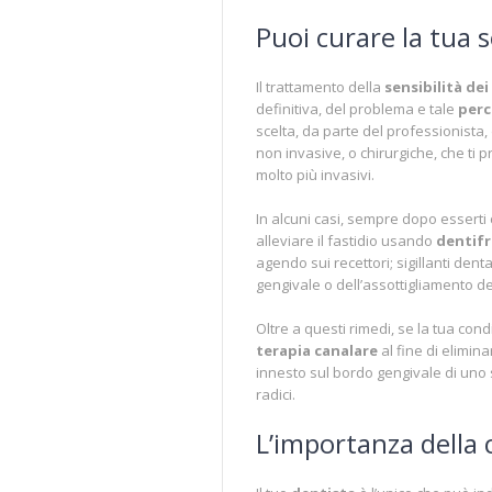
Puoi curare la tua s
Il trattamento della
sensibilità dei
definitiva, del problema e tale
perc
scelta, da parte del professionista,
non invasive, o chirurgiche, che ti 
molto più invasivi.
In alcuni casi, sempre dopo esserti 
alleviare il fastidio usando
dentifr
agendo sui recettori; sigillanti den
gengivale o dell’assottigliamento d
Oltre a questi rimedi, se la tua con
terapia canalare
al fine di elimina
innesto sul bordo gengivale di uno s
radici.
L’importanza della