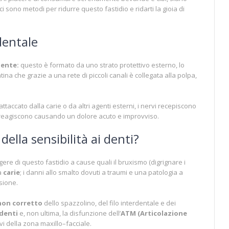
ci sono metodi per ridurre questo fastidio e ridarti la gioia di
 dentale
dente:
questo è formato da uno strato protettivo esterno, lo
ina che grazie a una rete di piccoli canali è collegata alla polpa,
ttaccato dalla carie o da altri agenti esterni, i nervi recepiscono
 reagiscono causando un dolore acuto e improvviso.
della sensibilità ai denti?
ere di questo fastidio a cause quali il bruxismo (digrignare i
la
carie
; i danni allo smalto dovuti a traumi e una patologia a
sione.
non corretto
dello spazzolino, del filo interdentale e dei
denti
e, non ultima, la disfunzione dell’
ATM (Articolazione
vi della zona maxillo–facciale.