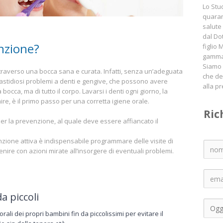
Lo Stu
quaran
salute
dal Do
nzione?
figlio 
gamma 
Siamo s
ttraverso una bocca sana e curata. Infatti, senza un’adeguata
che de
o fastidiosi problemi a denti e gengive, che possono avere
alla p
 bocca, ma di tutto il corpo. Lavarsi i denti ogni giorno, la
re, è il primo passo per una corretta igiene orale.
Ric
er la prevenzione, al quale deve essere affiancato il
zione attiva è indispensabile programmare delle visite di
enire con azioni mirate all’insorgere di eventuali problemi.
a piccoli
orali dei propri bambini fin da piccolissimi per evitare il