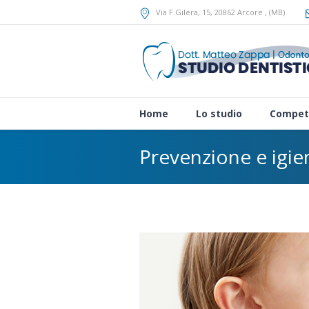
Via F.Gilera, 15
, 20862
Arcore
,
(MB)
Home
Lo studio
Compet
Prevenzione e igie