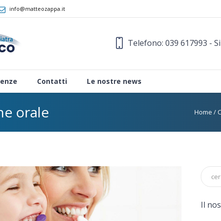
info@matteozappa.it
Telefono: 039 617993 - S
enze
Contatti
Le nostre news
ne orale
Home
/
Il no