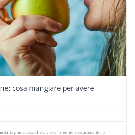
one: cosa mangiare per avere
enti
, la prima cosa che ci viene in mente è sicuramente lo