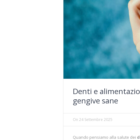
Denti e alimentazi
gengive sane
On
24 Settembre 2025
Quando pensiamo alla salute dei
d