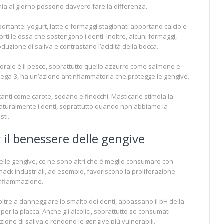
ia al giorno possono davvero fare la differenza.
mportante: yogurt, latte e formaggi stagionati apportano calcio e
ti le ossa che sostengono i denti. Inoltre, alcuni formaggi,
duzione di saliva e contrastano l’acidità della bocca.
e orale è il pesce, soprattutto quello azzurro come salmone e
ega-3, ha un’azione antinfiammatoria che protegge le gengive.
nti come carote, sedano e finocchi. Masticarle stimola la
naturalmente i denti, soprattutto quando non abbiamo la
sti.
er il benessere delle gengive
elle gengive, ce ne sono altri che è meglio consumare con
ack industriali, ad esempio, favoriscono la proliferazione
 infiammazione.
ltre a danneggiare lo smalto dei denti, abbassano il pH della
r la placca. Anche gli alcolici, soprattutto se consumati
one di saliva e rendono le gengive più vulnerabili.