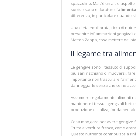
spazzolino. Ma c’è un altro aspett
sorriso sano e duraturo: l’
aliment
differenza, in particolare quando s
Una dieta equilibrata, ricca di nutri
prevenire infiammazioni gengivali e
Matteo Zappa, cosa mettere nel pia
Il legame tra alime
Le gengive sono il tessuto di suppor
più sani rischiano di muoversi, fare
importante non trascurare l’alimenta
danneggiarle senza che ce ne acco
Assumere regolarmente alimenti ricc
mantenere i tessuti gengivali forti e r
produzione di saliva, fondamentale 
Cosa mangiare per avere gengive f
Frutta e verdura fresca, come arance
Questo nutriente contribuisce a rinfo