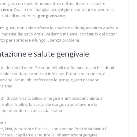
o che gioca un ruolo fondamentale nel mantenere il nostro
azione
. Quello che mangiamo ogni giorno può fare davvero la
i tratta di mantenere
gengive sane
.
enti giusti, non solo rinforza lo smalto dei denti, ma aiuta anche a
 malattie del cavo orale. Vediamo insieme, con l’aiuto del dottor
tto per sorridere a lungo… senza problemi.
ntazione e salute gengivale
to dei nostri denti. Se sono deboli o infiammate, anche i denti
 male o andare incontro a infezioni. Proprio per questo, è
zione: alcuni cibi rinforzano le gengive, altri possono
rgiamo.
hi di vitamina C, calcio, omega-3 e antiossidanti aiuta a
eattivi. Inoltre, la scelta dei cibi giusti può favorire la
per difendere la bocca dai batteri.
orti
, kiwi, peperoni e broccoli, sono ottime fonti di vitamina C.
rzare i capillari e a ridurre le infiammazioni gengivali.