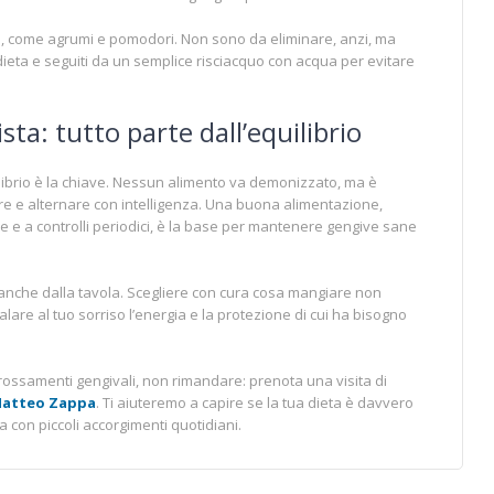
idi, come agrumi e pomodori. Non sono da eliminare, anzi, ma
dieta e seguiti da un semplice risciacquo con acqua per evitare
ista: tutto parte dall’equilibrio
uilibrio è la chiave. Nessun alimento va demonizzato, ma è
re e alternare con intelligenza. Una buona alimentazione,
le e a controlli periodici, è la base per mantenere gengive sane
nche dalla tavola. Scegliere con cura cosa mangiare non
alare al tuo sorriso l’energia e la protezione di cui ha bisogno
rossamenti gengivali, non rimandare: prenota una visita di
Matteo Zappa
. Ti aiuteremo a capire se la tua dieta è davvero
 con piccoli accorgimenti quotidiani.