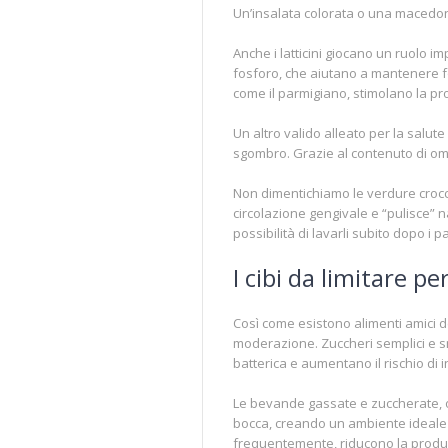
Un’insalata colorata o una macedon
Anche i latticini giocano un ruolo i
fosforo, che aiutano a mantenere for
come il parmigiano, stimolano la pro
Un altro valido alleato per la salut
sgombro. Grazie al contenuto di om
Non dimentichiamo le verdure crocca
circolazione gengivale e “pulisce” 
possibilità di lavarli subito dopo i pa
I cibi da limitare p
Così come esistono alimenti amici d
moderazione. Zuccheri semplici e sn
batterica e aumentano il rischio di
Le bevande gassate e zuccherate, o
bocca, creando un ambiente ideale pe
frequentemente, riducono la produzi