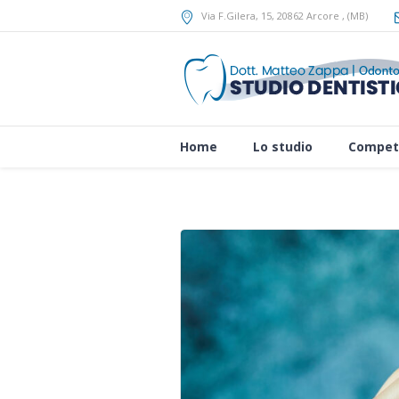
Via F.Gilera, 15
, 20862
Arcore
,
(MB)
Home
Lo studio
Compet