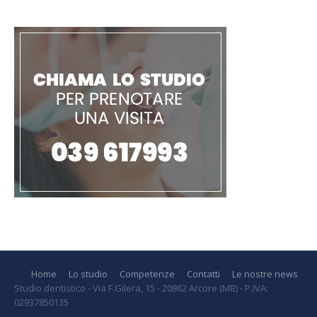
Home
Lo studio
Competenze
Contatti
Le nostre news
Studio dentistico - Via F.Gilera, 15 - 20862 Arcore (MB) - P.IVA:
02937850135