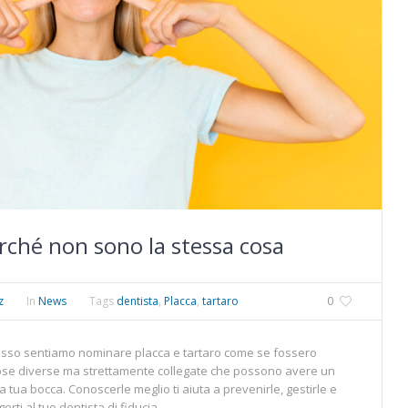
erché non sono la stessa cosa
z
In
News
Tags
dentista
,
Placca
,
tartaro
0
pesso sentiamo nominare placca e tartaro come se fossero
ue cose diverse ma strettamente collegate che possono avere un
a tua bocca. Conoscerle meglio ti aiuta a prevenirle, gestirle e
rti al tuo dentista di fiducia.