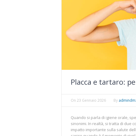
Placca e tartaro: p
On
23 Gennaio 2026
By
admindm
Quando si parla di igiene orale, s
sinonimi. In realtà, si tratta di d
impatto importante sulla salute dell
capire quando è il momento di rivolge