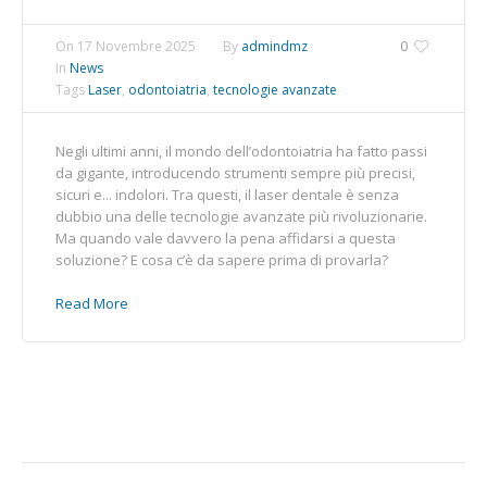
On
17 Novembre 2025
By
admindmz
0
In
News
Tags
Laser
,
odontoiatria
,
tecnologie avanzate
Negli ultimi anni, il mondo dell’odontoiatria ha fatto passi
da gigante, introducendo strumenti sempre più precisi,
sicuri e... indolori. Tra questi, il laser dentale è senza
dubbio una delle tecnologie avanzate più rivoluzionarie.
Ma quando vale davvero la pena affidarsi a questa
soluzione? E cosa c’è da sapere prima di provarla?
Read More