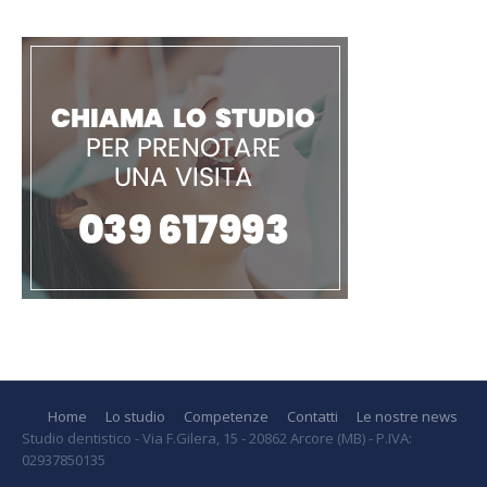
Home
Lo studio
Competenze
Contatti
Le nostre news
Studio dentistico - Via F.Gilera, 15 - 20862 Arcore (MB) - P.IVA:
02937850135