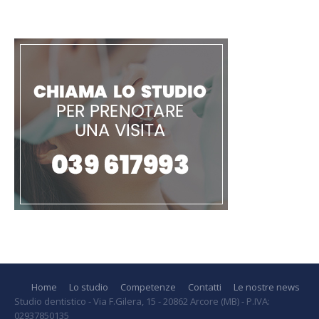
Home
Lo studio
Competenze
Contatti
Le nostre news
Studio dentistico - Via F.Gilera, 15 - 20862 Arcore (MB) - P.IVA:
02937850135