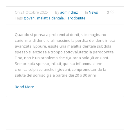
On
21 Ottobre 2025
By
admindmz
In
News
0
Tags
giovani
,
malattia dentale
,
Parodontite
Quando si pensa a problemi ai denti, si immaginano
carie, mal di denti, o al massimo la perdita dei denti in età
avanzata. Eppure, esiste una malattia dentale subdola,
spesso silenziosa e troppo sottovalutata: la parodontite.
E no, non è un problema che riguarda solo gli anziani.
Sempre più spesso, infatti, questa infiammazione
cronica colpisce anche i giovani, compromettendo la
salute del sorriso già a partire dai 20 o 30 anni.
Read More