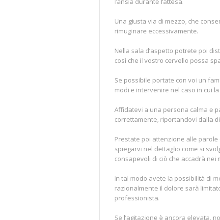
l’ansia durante l’attesa.
Una giusta via di mezzo, che conse
rimuginare eccessivamente.
Nella sala d’aspetto potrete poi dis
così che il vostro cervello possa s
Se possibile portate con voi un fam
modi e intervenire nel caso in cui l
Affidatevi a una persona calma e pac
correttamente, riportandovi dalla d
Prestate poi attenzione alle parole
spiegarvi nel dettaglio come si svol
consapevoli di ciò che accadrà nei m
In tal modo avete la possibilità di 
razionalmente il dolore sarà limita
professionista.
Se l’agitazione è ancora elevata, n