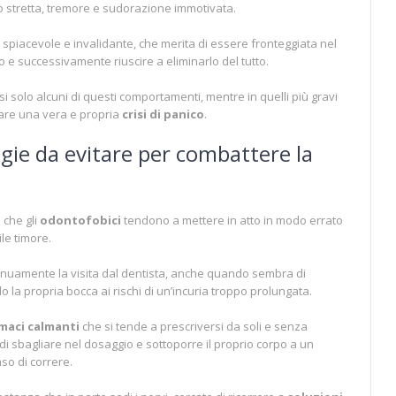
o stretta, tremore e sudorazione immotivata.
o spiacevole e invalidante, che merita di essere fronteggiata nel
io e successivamente riuscire a eliminarlo del tutto.
i solo alcuni di questi comportamenti, mentre in quelli più gravi
rare una vera e propria
crisi di panico
.
egie da evitare per combattere la
 che gli
odontofobici
tendono a mettere in atto in modo errato
ile timore.
nuamente la visita dal dentista, anche quando sembra di
o la propria bocca ai rischi di un’incuria troppo prolungata.
maci calmanti
che si tende a prescriversi da soli e senza
 di sbagliare nel dosaggio e sottoporre il proprio corpo a un
aso di correre.