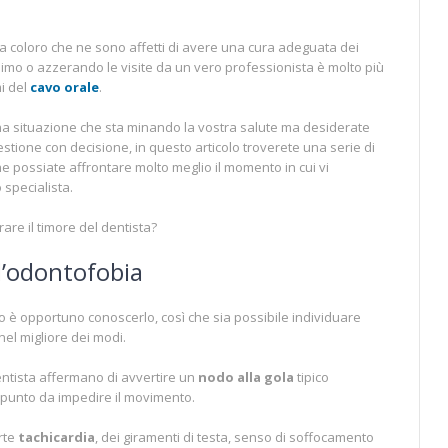
 coloro che ne sono affetti di avere una cura adeguata dei
inimo o azzerando le visite da un vero professionista è molto più
i del
cavo orale
.
 situazione che sta minando la vostra salute ma desiderate
ione con decisione, in questo articolo troverete una serie di
che possiate affrontare molto meglio il momento in cui vi
 specialista.
rare il timore del dentista?
l’odontofobia
o è opportuno conoscerlo, così che sia possibile individuare
nel migliore dei modi.
entista affermano di avvertire un
nodo alla gola
tipico
al punto da impedire il movimento.
rte
tachicardia
, dei giramenti di testa, senso di soffocamento