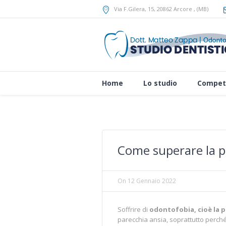
Via F.Gilera, 15
, 20862
Arcore
,
(MB)
Home
Lo studio
Compet
Come superare la p
On
12 Gennaio 2022
Soffrire di
odontofobia, cioè la p
parecchia ansia, soprattutto perché