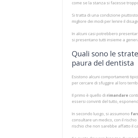
come se la stanza si facesse tropp
Si tratta di una condizione piuttost
migliore dei modi per lenire il disag
In alcuni casi potrebbero presentars
si presentano tutti insieme a gene
Quali sono le strat
paura del dentista
Esistono alcuni comportamenti tipici
per cercare di sfuggire al loro terrib
Il primo è quello di
rimandare
conti
essersi convinti del tutto, esponend
In secondo luogo, si assumono
far
consultare un medico, con il rischio
rischio che non sarebbe affatto il c