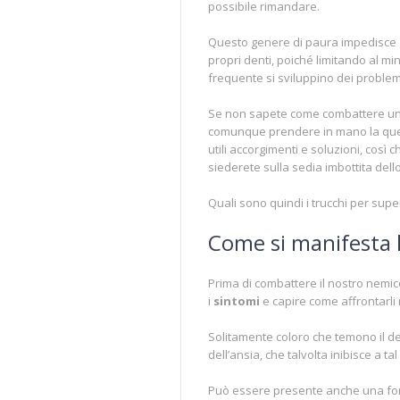
possibile rimandare.
Questo genere di paura impedisce a
propri denti, poiché limitando al m
frequente si sviluppino dei problem
Se non sapete come combattere una
comunque prendere in mano la quest
utili accorgimenti e soluzioni, così 
siederete sulla sedia imbottita dello
Quali sono quindi i trucchi per supe
Come si manifesta 
Prima di combattere il nostro nemic
i
sintomi
e capire come affrontarli 
Solitamente coloro che temono il d
dell’ansia, che talvolta inibisce a t
Può essere presente anche una fo