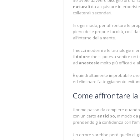
Se avete davvero bisogno di una sos
naturali
da acquistare in erboriste
collaterali secondari.
In ogni modo, per affrontare le pro
pieno delle proprie facoltà, così da
all’interno della mente.
I mezzi moderni e le tecnologie meno
il
dolore
che si poteva sentire un t
ad
anestesie
molto più efficaci e al
È quindi altamente improbabile che 
ed eliminare l’atteggiamento evitant
Come affrontare la 
Il primo passo da compiere quando 
con un certo
anticipo
, in modo da
prendendo già confidenza con l’amb
Un errore sarebbe però quello di gi