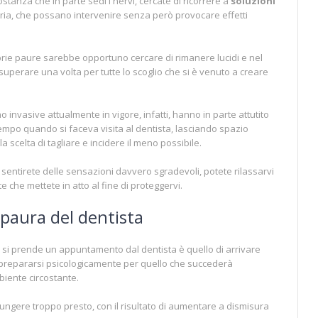
tanza che in parte sedi i nervi, cercate di ricorrere a
soluzioni
ria, che possano intervenire senza però provocare effetti
prie paure sarebbe opportuno cercare di rimanere lucidi e nel
 superare una volta per tutte lo scoglio che si è venuto a creare
 invasive attualmente in vigore, infatti, hanno in parte attutito
empo quando si faceva visita al dentista, lasciando spazio
la scelta di tagliare e incidere il meno possibile.
sentirete delle sensazioni davvero sgradevoli, potete rilassarvi
e che mettete in atto al fine di proteggervi.
paura del dentista
si prende un appuntamento dal dentista è quello di arrivare
 prepararsi psicologicamente per quello che succederà
iente circostante.
ungere troppo presto, con il risultato di aumentare a dismisura