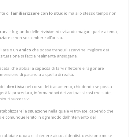
nte di
familiarizzare con lo studio
ma allo stesso tempo non
trarvi sfogliando delle
riviste
ed evitando magari quelle a tema,
paziare e non soccombere all’ansia.
iliare o un
amico
che possa tranquillizzarvi nel migliore dei
a situazione si faccia realmente ansiogena.
ata, che abbia la capacità di farvi riflettere e ragionare
imensione di paranoia a quella di realtà.
 del
dentista
nel corso del trattamento, chiedendo se possa
gerà la procedura, informandovi dei vari passi così che siate
inuti successivi.
metabolizzare la situazione nella quale vi trovate, capendo che
to e comunque lenito in ogni modo dall’intervento del
on abbiate paura di chiedere aiuto al dentista: esistono molte