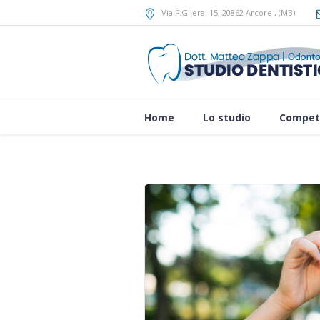
Via F.Gilera, 15
, 20862
Arcore
,
(MB)
Home
Lo studio
Compet