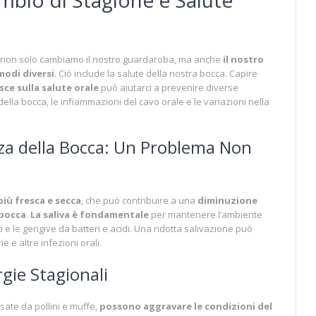
e, non solo cambiamo il nostro guardaroba, ma anche
il nostro
modi diversi
. Ciò include la salute della nostra bocca. Capire
sce sulla salute orale
può aiutarci a prevenire diverse
lla bocca, le infiammazioni del cavo orale e le variazioni nella
a della Bocca: Un Problema Non
più fresca e secca
, che può contribuire a una
diminuzione
 bocca
.
La saliva è fondamentale
per mantenere l’ambiente
 e le gengive da batteri e acidi. Una ridotta salivazione può
ie e altre infezioni orali.
rgie Stagionali
sate da pollini e muffe,
possono aggravare le condizioni del