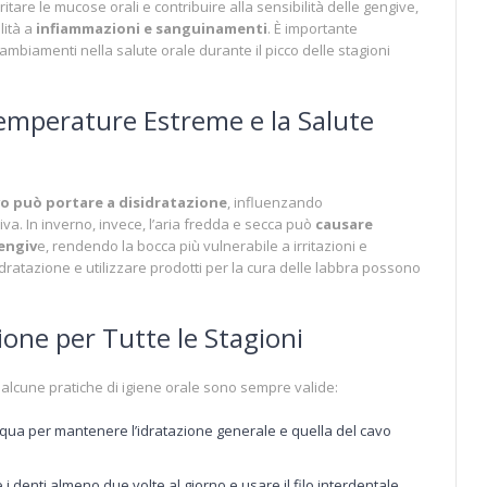
rritare le mucose orali e contribuire alla sensibilità delle gengive,
lità a
infiammazioni e sanguinamenti
. È importante
cambiamenti nella salute orale durante il picco delle stagioni
Temperature Estreme e la Salute
vo può portare a disidratazione
, influenzando
va. In inverno, invece, l’aria fredda e secca può
causare
gengiv
e, rendendo la bocca più vulnerabile a irritazioni e
ratazione e utilizzare prodotti per la cura delle labbra possono
ione per Tutte le Stagioni
alcune pratiche di igiene orale sono sempre valide:
acqua per mantenere l’idratazione generale e quella del cavo
 i denti almeno due volte al giorno e usare il filo interdentale