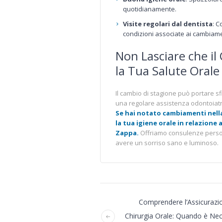
quotidianamente.
Visite regolari dal dentista
: C
condizioni associate ai cambiamen
Non Lasciare che i
la Tua Salute Orale
Il cambio di stagione può portare sf
una regolare assistenza odontoiatr
Se hai notato cambiamenti nell
la tua igiene orale in relazione
Zappa.
Offriamo consulenze person
avere un sorriso sano e luminoso.
Comprendere l’Assicurazio
Chirurgia Orale: Quando è Nec