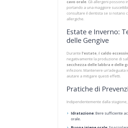
cavo orale
. Gli allergeni possono i
portando a una maggiore suscettibi
consultare il dentista se si notano 
allergiche.
Estate e Inverno: 
delle Gengive
Durante
l’estate
, il
caldo eccessi
negativamente la produzione di sali
secchezza delle labbra e delle 
infezioni. Mantenere un’adeguata id
aiutare a mitigare questi effetti.
Pratiche di Prevenz
Indipendentemente dalla stagione, 
Idratazione
: Bere sufficiente 
orale.
Buona igiene orale
: Spazzolare