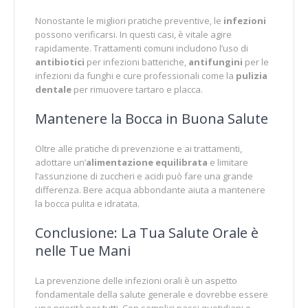
Nonostante le migliori pratiche preventive, le
infezioni
possono verificarsi. In questi casi, è vitale agire
rapidamente. Trattamenti comuni includono l’uso di
antibiotici
per infezioni batteriche,
antifungini
per le
infezioni da funghi e cure professionali come la
pulizia
dentale
per rimuovere tartaro e placca.
Mantenere la Bocca in Buona Salute
Oltre alle pratiche di prevenzione e ai trattamenti,
adottare un’
alimentazione equilibrata
e limitare
l’assunzione di zuccheri e acidi può fare una grande
differenza. Bere acqua abbondante aiuta a mantenere
la bocca pulita e idratata.
Conclusione: La Tua Salute Orale è
nelle Tue Mani
La prevenzione delle infezioni orali è un aspetto
fondamentale della salute generale e dovrebbe essere
una priorità per tutti. Con semplici passi quotidiani e