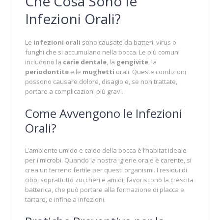
Che Cosa Sono le
Infezioni Orali?
Le
infezioni orali
sono causate da batteri, virus o
funghi che si accumulano nella bocca. Le più comuni
includono la
carie dentale
, la
gengivite
, la
periodontite
e le
mughetti
orali. Queste condizioni
possono causare dolore, disagio e, se non trattate,
portare a complicazioni più gravi.
Come Avvengono le Infezioni
Orali?
L’ambiente umido e caldo della bocca è l’habitat ideale
per i microbi. Quando la nostra igiene orale è carente, si
crea un terreno fertile per questi organismi. I residui di
cibo, soprattutto zuccheri e amidi, favoriscono la crescita
batterica, che può portare alla formazione di placca e
tartaro, e infine a infezioni.