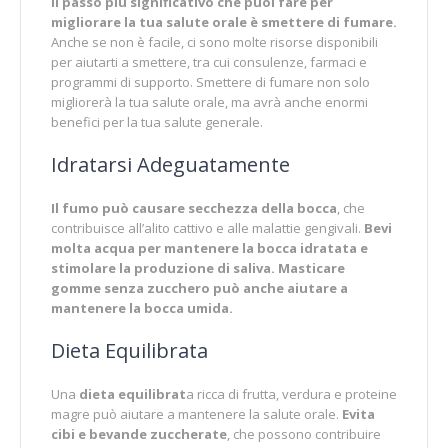
Il passo più significativo che puoi fare per
migliorare la tua salute orale è smettere di fumare.
Anche se non è facile, ci sono molte risorse disponibili
per aiutarti a smettere, tra cui consulenze, farmaci e
programmi di supporto. Smettere di fumare non solo
migliorerà la tua salute orale, ma avrà anche enormi
benefici per la tua salute generale.
Idratarsi Adeguatamente
Il fumo può causare secchezza della bocca
, che
contribuisce all’alito cattivo e alle malattie gengivali.
Bevi
molta acqua per mantenere la bocca idratata e
stimolare la produzione di saliva. Masticare
gomme senza zucchero può anche aiutare a
mantenere la bocca umida.
Dieta Equilibrata
Una
dieta equilibrat
a ricca di frutta, verdura e proteine
magre può aiutare a mantenere la salute orale.
Evita
cibi e bevande zuccherate
, che possono contribuire