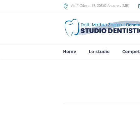
Via F.Gilera, 15
, 20862
Arcore
,
(MB)
Home
Lo studio
Compet