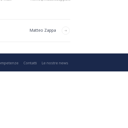
Matteo Zappa
ompetenze
Contatti
Le nostre news