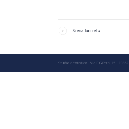
Silena Ianniello
Studio dentistico - Via F.Gilera, 15 - 2086