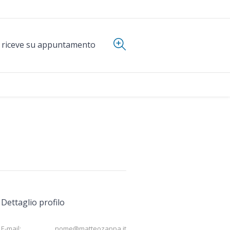
i riceve su appuntamento
Dettaglio profilo
E-mail:
nome@matteozappa.it