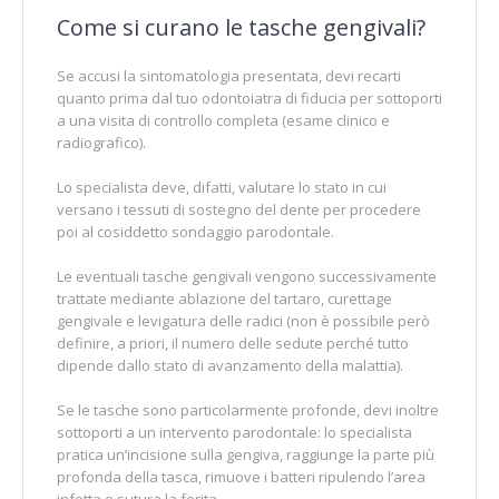
Come si curano le tasche gengivali?
Se accusi la sintomatologia presentata, devi recarti
quanto prima dal tuo odontoiatra di fiducia per sottoporti
a una visita di controllo completa (esame clinico e
radiografico).
Lo specialista deve, difatti, valutare lo stato in cui
versano i tessuti di sostegno del dente per procedere
poi al cosiddetto sondaggio parodontale.
Le eventuali tasche gengivali vengono successivamente
trattate mediante ablazione del tartaro, curettage
gengivale e levigatura delle radici (non è possibile però
definire, a priori, il numero delle sedute perché tutto
dipende dallo stato di avanzamento della malattia).
Se le tasche sono particolarmente profonde, devi inoltre
sottoporti a un intervento parodontale: lo specialista
pratica un’incisione sulla gengiva, raggiunge la parte più
profonda della tasca, rimuove i batteri ripulendo l’area
infetta e sutura la ferita.