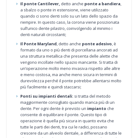
Il ponte Cantilever,
detto anche
ponte a bandiera
,
a sbalzo o ponte in estensione, viene utilizzato
quando ci sono denti solo su un lato dello spazio da
riempire. In questo caso, la corona viene posizionata
sull’unico dente pilastro, coinvolgendo al minimo i
denti naturali circostanti;
Il Ponte Maryland
, detto anche
ponte adesivo
, è
formato da uno o più denti di porcellana ancorati ad
una struttura metallica che presenta delle alette che
vengono incollate nello spazio mancante. Si tratta di
un’operazione molto meno invasiva rispetto alle altre
e meno costosa, ma anche meno sicura in termini di
durevolezza perché il ponte potrebbe allentarsi molto
più facilmente e quindi staccarsi;
Ponti su impianti dentali:
si tratta del metodo
maggiormente consigliato quando manca più di un
dente. Per ogni dente è previsto un
impianto
che
consente di equilibrare il ponte. Questo tipo di
operazione è quella più sicura in quanto evita che
tutte le parti dei denti, tra cui le radici, possano
crescere da un alveolo dentale, a differenza di tutte le