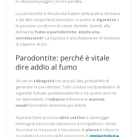
in situazioni peggiori, la loro perdita.
La parodontite è dovuta dai batteri della patina dentaria
e da altri componenti pericolosi, in primis le
sigarette
e
le pessime condizioni di salute dentale. Quindi, alla
domanda
fumo e parodontite: esiste una
correlazione?
La risposta è assolutamente sì! Vediamo
di saperne di più.
Parodontite: perché è vitale
dire addio al fumo
Se sei un
tabagista
hai una più alta probabilità di
generare la parodontite. Tutto si basa sul quantitativo di
sigarette fumate quotidianamente e da quanti anni ne
sei dipendente. Il
tabacco
infiamma le
mucose
nasali
facendole diventare più deboli.
Aspirare fumo provoca
alito cattivo
e danneggia
l’immagine personale (annerisce e/o ingiallisce i denti),
favorisce la creazione e l’accumulo di
placca
e riduce le
possibilità di riuscita delle operazioni di
implantologia