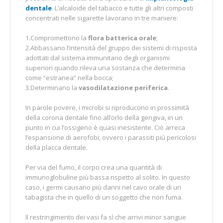
dentale
. L’alcaloide del tabacco e tutte gli altri composti
concentrati nelle sigarette lavorano in tre maniere:
1.Compromettono la
flora batterica orale
;
2.Abbassano l’intensità del gruppo dei sistemi di risposta
adottati dal sistema immunitario degli organismi
superiori quando rileva una sostanza che determina
come ”estranea” nella bocca;
3.Determinano la
vasodilatazione periferica
.
In parole povere, i microbi si riproducono in prossimità
della corona dentale fino all’orlo della gengiva, in un
punto in cui l’ossigeno è quasi inesistente. Ciò arreca
l’espansione di aerofobi, ovvero i parassiti più pericolosi
della placca dentale.
Per via del fumo, il corpo crea una quantità di
immunoglobuline più bassa rispetto al solito. In questo
caso, i germi causano più danni nel cavo orale di un
tabagista che in quello di un soggetto che non fuma.
Il restringimento dei vasi fa sì che arrivi minor sangue