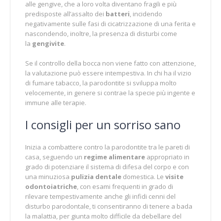
alle gengive, che a loro volta diventano fragili e più
predisposte all’assalto dei
batteri
, incidendo
negativamente sulle fasi di cicatrizzazione di una ferita e
nascondendo, inoltre, la presenza di disturbi come
la
gengivite
.
Se il controllo della bocca non viene fatto con attenzione,
la valutazione può essere intempestiva. In chi ha il vizio
di fumare tabacco, la parodontite si sviluppa molto
velocemente, in genere si contrae la specie più ingente e
immune alle terapie.
I consigli per un sorriso sano
Inizia a combattere contro la parodontite tra le pareti di
casa, seguendo un
regime alimentare
appropriato in
grado di potenziare il sistema di difesa del corpo e con
una minuziosa
pulizia dentale
domestica. Le
visite
odontoiatriche
, con esami frequenti in grado di
rilevare tempestivamente anche gli infidi cenni del
disturbo parodontale, ti consentiranno di tenere a bada
la malattia, per giunta molto difficile da debellare del