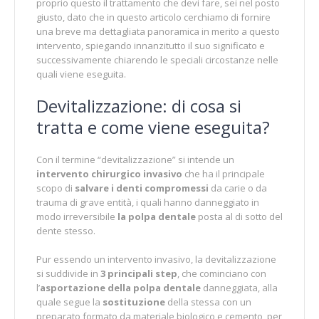
proprio questo il trattamento che devi fare, sei nel posto
giusto, dato che in questo articolo cerchiamo di fornire
una breve ma dettagliata panoramica in merito a questo
intervento, spiegando innanzitutto il suo significato e
successivamente chiarendo le speciali circostanze nelle
quali viene eseguita.
Devitalizzazione: di cosa si
tratta e come viene eseguita?
Con il termine “devitalizzazione” si intende un
intervento chirurgico invasivo
che ha il principale
scopo di
salvare i denti compromessi
da carie o da
trauma di grave entità, i quali hanno danneggiato in
modo irreversibile
la polpa dentale
posta al di sotto del
dente stesso.
Pur essendo un intervento invasivo, la devitalizzazione
si suddivide in
3 principali step
, che cominciano con
l’
asportazione della polpa dentale
danneggiata, alla
quale segue la
sostituzione
della stessa con un
preparato formato da materiale biologico e cemento, per